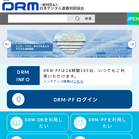
一般財団法人
日本デジタル道路地図協会
JP
EN
検索
サ
イ
ト
内
検
索
DRM-PFは24時間365日、いつでもご利
DRM
用いただけます。
INFO
メンテナンス情報は
こちら
ログイン
DRM-PF
DRM-DBを利用し
DRM-PFを利用し
たい
たい