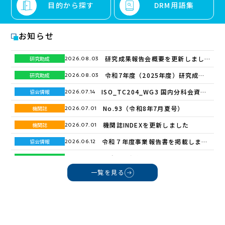
目的から探す
DRM用語集
お知らせ
研究成果報告会概要を更新しまし
研究助成
2026.08.03
た
令和7年度（2025年度）研究成果
研究助成
2026.08.03
報告会概要
ISO_TC204_WG3 国内分科会資料
協会情報
2026.07.14
を更新しました
No.93（令和8年7月夏号）
機関誌
2026.07.01
機関誌INDEXを更新しました
機関誌
2026.07.01
令和７年度事業報告書を掲載しまし
協会情報
2026.06.12
た
令和8年度 第1回DRMセミナー ～
研究助成
2026.05.25
令和7年度 研究助成報告会のご案内
一覧を見る
令和8年度（2026年度）採択テーマ
研究助成
2026.05.18
～
一覧
No.92（令和8年4月春号）
機関誌
2026.04.02
DRM-PF（DRMプラットフォー
プレリリース
2026.03.02
ム）の提供を開始します
No.91（令和8年1月新年号）
機関誌
2026.01.07