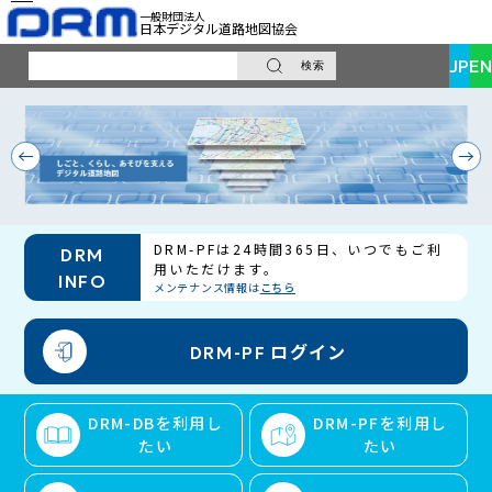
一般財団法人
日本デジタル道路地図協会
JP
EN
検索
サ
イ
ト
内
検
索
DRM-PFは24時間365日、いつでもご利
DRM
用いただけます。
INFO
メンテナンス情報は
こちら
ログイン
DRM-PF
DRM-DBを利用し
DRM-PFを利用し
たい
たい