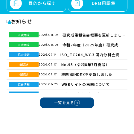
目的から探す
DRM用語集
お知らせ
研究成果報告会概要を更新しまし
研究助成
2026.08.03
た
令和7年度（2025年度）研究成果
研究助成
2026.08.03
報告会概要
ISO_TC204_WG3 国内分科会資料
協会情報
2026.07.14
を更新しました
No.93（令和8年7月夏号）
機関誌
2026.07.01
機関誌INDEXを更新しました
機関誌
2026.07.01
WEBサイトの再開について
協会情報
2026.06.25
令和７年度事業報告書を掲載しまし
協会情報
2026.06.12
た
一覧を見る
令和8年度 第1回DRMセミナー ～
研究助成
2026.05.25
令和7年度 研究助成報告会のご案内
令和8年度（2026年度）採択テーマ
研究助成
2026.05.18
～
一覧
No.92（令和8年4月春号）
機関誌
2026.04.02
機関誌INDEXを更新しました
機関誌
2026.04.02