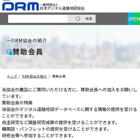
一般財団法人
日本デジタル道路地図協会
JP
EN
検索
サ
イ
ト
DRM協会の紹介
内
検
賛助会員
索
トップ
DRM協会の紹介
賛助会員
当協会の趣旨にご賛同いただける方に、賛助会員への加入をお願いし
ています。
賛助会員の特典
当協会のデジタル道路地図データベースに関する情報の提供を受ける
ことができます。
自主研究など調査研究成果の提供を受けることができます。
機関誌・パンフレットの提供を受けることができます。
研修会等へ参加することができます。