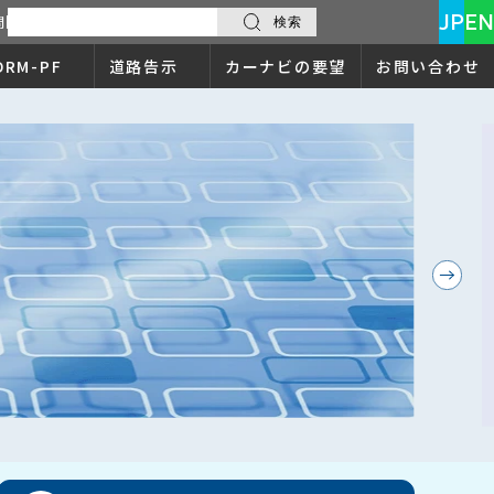
JP
EN
問
検索
サ
イ
DRM-PF
道路告示
カーナビの要望
お問い合わせ
ト
内
検
索