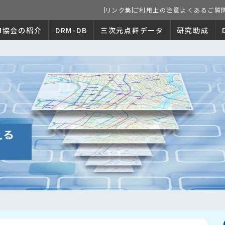
リンク集
ご利用上の注意
よくあるご質
M協会の紹介
DRM-DB
三次元点群データ
研究助成