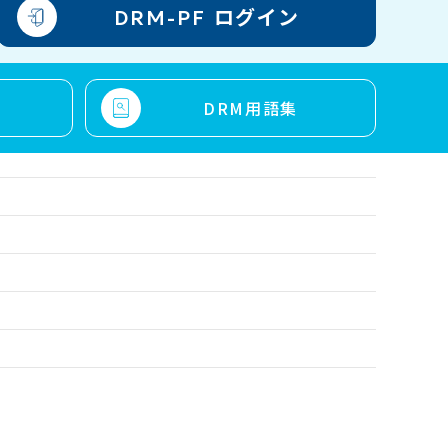
ログイン
DRM-PF
す
DRM用語集
ご案内～