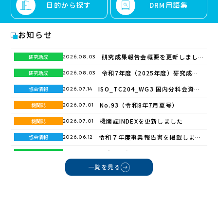
目的から探す
DRM用語集
お知らせ
研究成果報告会概要を更新しまし
研究助成
2026.08.03
た
令和7年度（2025年度）研究成果
研究助成
2026.08.03
報告会概要
ISO_TC204_WG3 国内分科会資料
協会情報
2026.07.14
を更新しました
No.93（令和8年7月夏号）
機関誌
2026.07.01
機関誌INDEXを更新しました
機関誌
2026.07.01
令和７年度事業報告書を掲載しまし
協会情報
2026.06.12
た
令和8年度 第1回DRMセミナー ～
研究助成
2026.05.25
令和7年度 研究助成報告会のご案内
一覧を見る
令和8年度（2026年度）採択テーマ
研究助成
2026.05.18
～
一覧
No.92（令和8年4月春号）
機関誌
2026.04.02
DRM-PF（DRMプラットフォー
プレリリース
2026.03.02
ム）の提供を開始します
No.91（令和8年1月新年号）
機関誌
2026.01.07