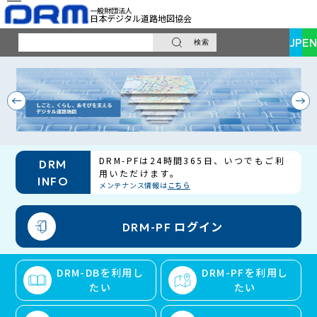
一般財団法人
日本デジタル道路地図協会
JP
EN
検索
サ
イ
ト
内
検
索
DRM-PFは24時間365日、いつでもご利
DRM
用いただけます。
INFO
メンテナンス情報は
こちら
ログイン
DRM-PF
DRM-DBを利用し
DRM-PFを利用し
たい
たい